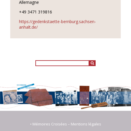
Allemagne
+49 3471 319816
https://gedenkstaette-bernburg.sachsen-
anhalt.de/
Search
Search
for:
for:
• Mémoires Croisées –
Mentions légales